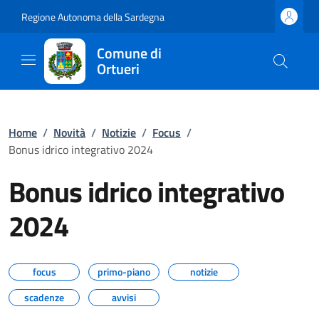
Regione Autonoma della Sardegna
Comune di
Ortueri
Home
/
Novità
/
Notizie
/
Focus
/
Bonus idrico integrativo 2024
Bonus idrico integrativo
2024
focus
primo-piano
notizie
scadenze
avvisi