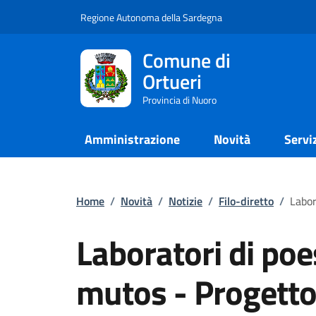
Regione Autonoma della Sardegna
Comune di
Ortueri
Provincia di Nuoro
Amministrazione
Novità
Servi
Home
/
Novità
/
Notizie
/
Filo-diretto
/
Labor
Laboratori di poe
mutos - Progetto