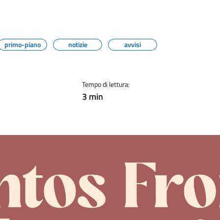
primo-piano
notizie
avvisi
Tempo di lettura:
3 min