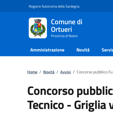
Regione Autonoma della Sardegna
Comune di
Ortueri
Provincia di Nuoro
Amministrazione
Novità
Servi
Home
/
Novità
/
Avvisi
/
Concorso pubblico Fu
Concorso pubblic
Tecnico - Griglia