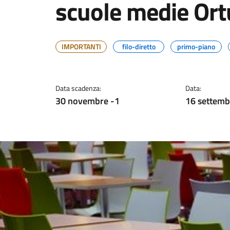
scuole medie Ort
IMPORTANTI
filo-diretto
primo-piano
Data scadenza:
Data:
30 novembre -1
16 settemb