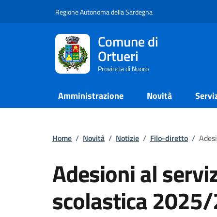
Regione Autonoma della Sardegna
Comune di
Ortueri
Provincia di Nuoro
Amministrazione
Novità
Servi
Home
/
Novità
/
Notizie
/
Filo-diretto
/
Adesi
Adesioni al serviz
scolastica 2025/