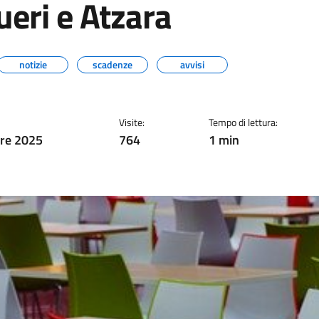
ueri e Atzara
notizie
scadenze
avvisi
Visite:
Tempo di lettura:
re 2025
764
1 min