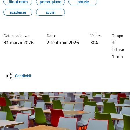
filo-diretto
primo-piano
notizie
scadenze
avvisi
Data scadenza:
Data:
Visite:
Tempo
31 marzo 2026
2 febbraio 2026
304
di
lettura:
1 min
Condividi